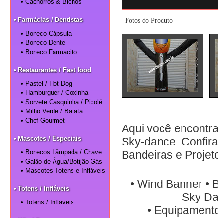
• Cachorros & Bichos
• Farmácias / Dentistas
Fotos do Produto
• Boneco Cápsula
• Boneco Dente
• Boneco Farmacito
• Restaurantes / Fast food
• Pastel / Hot Dog
• Hamburguer / Coxinha
• Sorvete Casquinha / Picolé
• Milho Verde / Batata
• Chef Gourmet
Aqui você encontra
• Mascotes / Especiais
Sky-dance. Confira
• Bonecos:Lâmpada / Chave
Bandeiras e Projet
• Galão de Água/Botijão Gás
• Mascotes Totens e Infláveis
• Wind Banner • B
• Totens / Infláveis
Sky Da
• Totens / Infláveis
• Equipamento