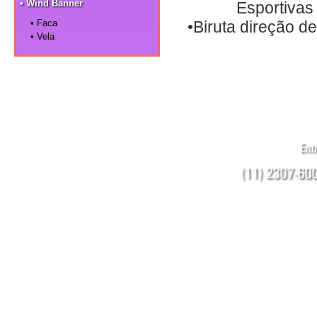
• Wind Banner
Esportivas 
• Faca
•Biruta direção de
• Vela
Birutas & Ci
Todos 