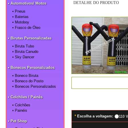
DETALHE DO PRODUTO
• Automotivos/ Motos
• Pneus
• Baterias
• Motoboy
• Frasco de Óleo
• Birutas Personalizadas
• Biruta Tubo
• Biruta Canudo
• Sky Dancer
• Bonecos Personalizados
• Boneco Biruta
• Boneco do Posto
• Bonecos Personalizados
• Colchões / Painés
• Colchões
• Painéis
*
Escolha a voltagem:
110 V
• Pet Shop