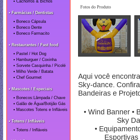
• Cachorros & Bichos
Fotos do Produto
• Farmácias / Dentistas
• Boneco Cápsula
• Boneco Dente
• Boneco Farmacito
• Restaurantes / Fast food
• Pastel / Hot Dog
• Hamburguer / Coxinha
• Sorvete Casquinha / Picolé
• Milho Verde / Batata
Aqui você encontra
• Chef Gourmet
Sky-dance. Confira
• Mascotes / Especiais
Bandeiras e Projet
• Bonecos:Lâmpada / Chave
• Galão de Água/Botijão Gás
• Mascotes Totens e Infláveis
• Wind Banner • B
Sky Da
• Totens / Infláveis
• Equipamento
• Totens / Infláveis
Esportivas 