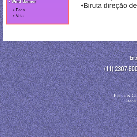
• Wind Banner
•Biruta direção de
• Faca
• Vela
Birutas & Ci
Todos 