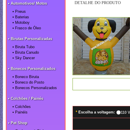
DETALHE DO PRODUTO
• Automotivos/ Motos
• Pneus
• Baterias
• Motoboy
• Frasco de Óleo
• Birutas Personalizadas
• Biruta Tubo
• Biruta Canudo
• Sky Dancer
• Bonecos Personalizados
• Boneco Biruta
• Boneco do Posto
• Bonecos Personalizados
• Colchões / Painés
• Colchões
• Painéis
*
Escolha a voltagem:
110 V
• Pet Shop