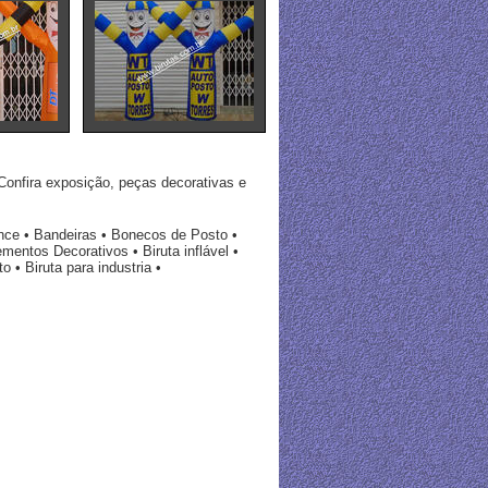
Confira exposição, peças decorativas e
nce • Bandeiras • Bonecos de Posto •
entos Decorativos • Biruta inflável •
o • Biruta para industria •