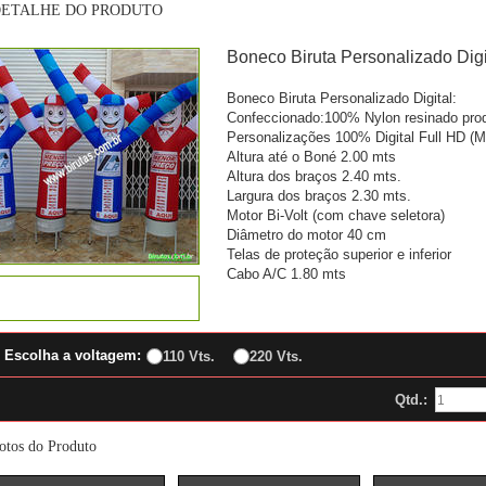
ETALHE DO PRODUTO
Boneco Biruta Personalizado Digi
Boneco Biruta Personalizado Digital:
Confeccionado:100% Nylon resinado prod
Personalizações 100% Digital Full HD (M
Altura até o Boné 2.00 mts
Altura dos braços 2.40 mts.
Largura dos braços 2.30 mts.
Motor Bi-Volt (com chave seletora)
Diâmetro do motor 40 cm
Telas de proteção superior e inferior
Cabo A/C 1.80 mts
*
Escolha a voltagem:
110 Vts.
220 Vts.
Qtd.:
otos do Produto