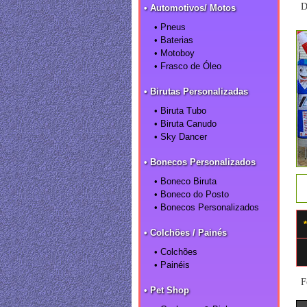
D
• Automotivos/ Motos
• Pneus
• Baterias
• Motoboy
• Frasco de Óleo
• Birutas Personalizadas
• Biruta Tubo
• Biruta Canudo
• Sky Dancer
• Bonecos Personalizados
• Boneco Biruta
• Boneco do Posto
• Bonecos Personalizados
• Colchões / Painés
• Colchões
• Painéis
F
• Pet Shop