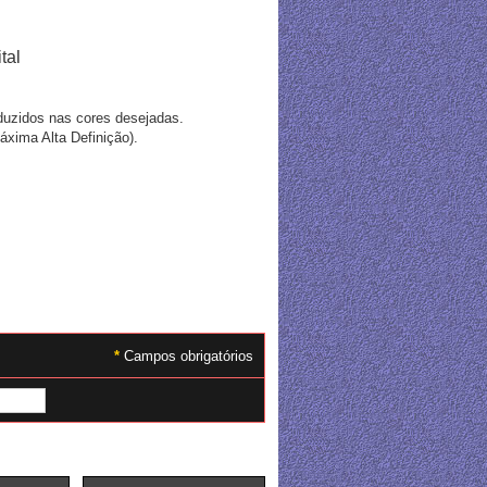
tal
uzidos nas cores desejadas.
áxima Alta Definição).
*
Campos obrigatórios